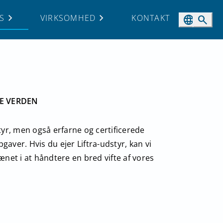
S
VIRKSOMHED
KONTAKT
language
search
E VERDEN
tyr, men også erfarne og certificerede
aver. Hvis du ejer Liftra-udstyr, kan vi
ænet i at håndtere en bred vifte af vores