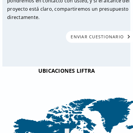
pondremos en contacto con usted, y si el alcance del
proyecto está claro, compartiremos un presupuesto
directamente.
chevron_right
ENVIAR CUESTIONARIO
UBICACIONES LIFTRA