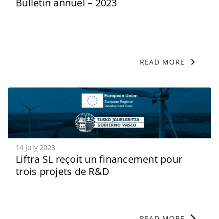
Bulletin annuel – 2023
chevron_right
READ MORE
14 July 2023
Liftra SL reçoit un financement pour
trois projets de R&D
chevron_right
READ MORE