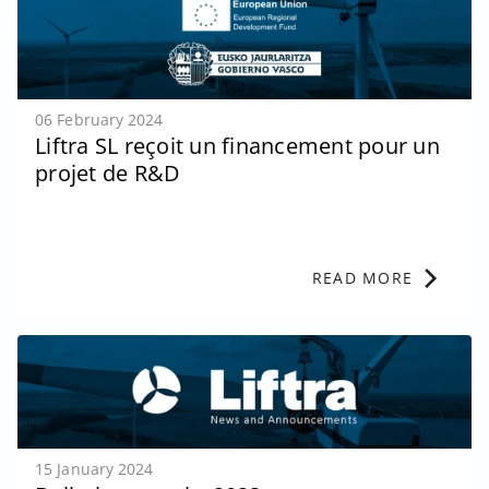
06 February 2024
Liftra SL reçoit un financement pour un
projet de R&D
chevron_right
READ MORE
15 January 2024