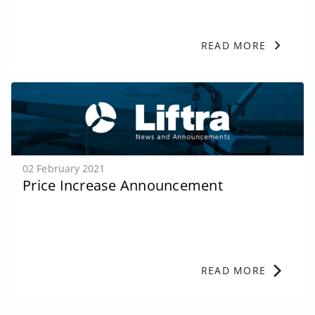
chevron_right
READ MORE
02 February 2021
Price Increase Announcement
chevron_right
READ MORE